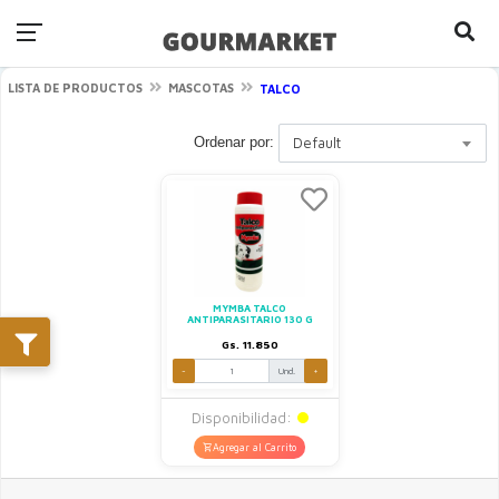
LISTA DE PRODUCTOS
MASCOTAS
TALCO
Ordenar por:
Default
MYMBA TALCO
ANTIPARASITARIO 130 G
Gs. 11.850
-
Und.
+
Disponibilidad:
Agregar al Carrito