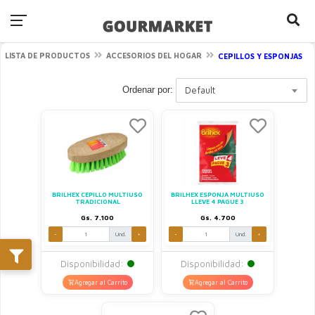
LISTA DE PRODUCTOS
ACCESORIOS DEL HOGAR
CEPILLOS Y ESPONJAS
Ordenar por:
Default
BRILHEX CEPILLO MULTIUSO
BRILHEX ESPONJA MULTIUSO
TRADICIONAL
LLEVE 4 PAGUE 3
Gs. 7.100
Gs. 4.700
-
Und.
+
-
Und.
+
Disponibilidad:
Disponibilidad:
Agregar al Carrito
Agregar al Carrito