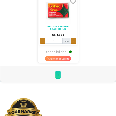
BRILHEX ESPONJA
TRADICIONAL
Gs. 1.500
-
Und.
+
Disponibilidad:
Agregar al Carrito
1