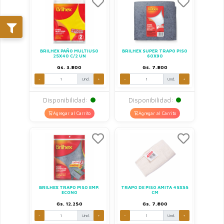
BRILHEX PAÑO MULTIUSO
BRILHEX SUPER TRAPO PISO
25X40 C/2 UN
60X90
Gs. 3.800
Gs. 7.800
-
Und.
+
-
Und.
+
Disponibilidad:
Disponibilidad:
Agregar al Carrito
Agregar al Carrito
BRILHEX TRAPO PISO EMP.
TRAPO DE PISO AMITA 45X55
ECONO
CM
Gs. 12.250
Gs. 7.800
-
Und.
+
-
Und.
+