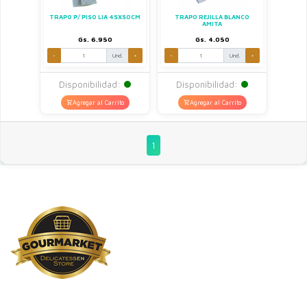
TRAPO P/ PISO LIA 45X50CM
TRAPO REJILLA BLANCO
AMITA
Gs. 6.950
Gs. 4.050
-
Und.
+
-
Und.
+
Disponibilidad:
Disponibilidad:
Agregar al Carrito
Agregar al Carrito
1