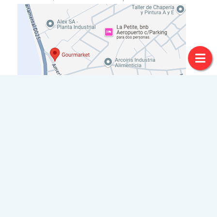
© Copyright 2020
Pegasus Ecommerce
. Todos los Derechos
Reservados
Diseñado por
Sistema Pegasus