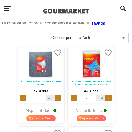
LISTA DE PRODUCTOS
ACCESORIOS DEL HOGAR
TRAPOS
Ordenar por:
Default
BRILHEX MEGA TRAPO 80X90
BRILHEX PAÑO LIMPIEZA LEVE
AZUL
COLORES 25X50 C/3 UN
Gs. 9.550
Gs. 4.000
-
Und.
+
-
Und.
+
Disponibilidad:
Disponibilidad:
Agregar al Carrito
Agregar al Carrito